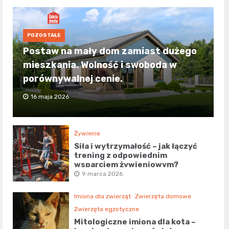
POZOSTAŁE
Postaw na mały dom zamiast dużego
mieszkania. Wolność i swoboda w
porównywalnej cenie.
16 maja 2026
Żywienie
Siła i wytrzymałość – jak łączyć
trening z odpowiednim
wsparciem żywieniowym?
9 marca 2026
Imiona dla zwierząt
Zwierzęta domowe
Zwierzęta egzotyczne
Mitologiczne imiona dla kota –