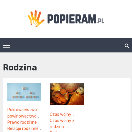
Skip
to
content
Popieram.pl
Rodzina
Pokrewieństwo i
Czas wolny
,
powinowactwo
,
Czas wolny z
Prawo rodzinne
,
rodziną
,
Relacje rodzinne
,