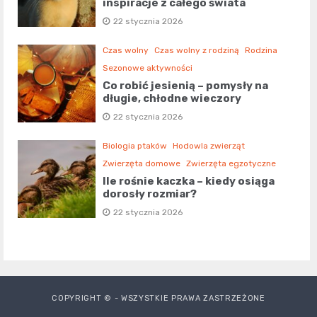
inspiracje z całego świata
22 stycznia 2026
Czas wolny
Czas wolny z rodziną
Rodzina
Sezonowe aktywności
Co robić jesienią – pomysły na
długie, chłodne wieczory
22 stycznia 2026
Biologia ptaków
Hodowla zwierząt
Zwierzęta domowe
Zwierzęta egzotyczne
Ile rośnie kaczka – kiedy osiąga
dorosły rozmiar?
22 stycznia 2026
COPYRIGHT © - WSZYSTKIE PRAWA ZASTRZEŻONE