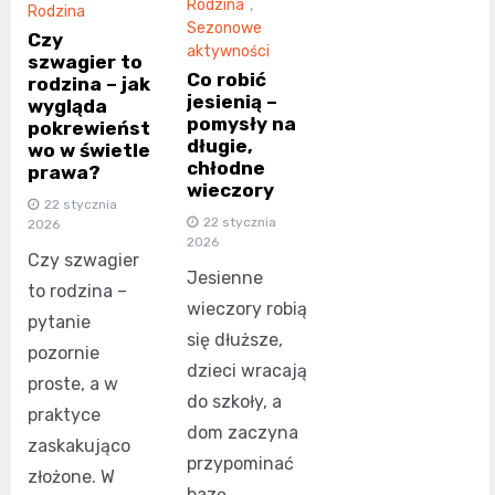
Rodzina
,
Rodzina
Sezonowe
Czy
aktywności
szwagier to
Co robić
rodzina – jak
jesienią –
wygląda
pomysły na
pokrewieńst
długie,
wo w świetle
chłodne
prawa?
wieczory
22 stycznia
22 stycznia
2026
2026
Czy szwagier
Jesienne
to rodzina –
wieczory robią
pytanie
się dłuższe,
pozornie
dzieci wracają
proste, a w
do szkoły, a
praktyce
dom zaczyna
zaskakująco
przypominać
złożone. W
bazę