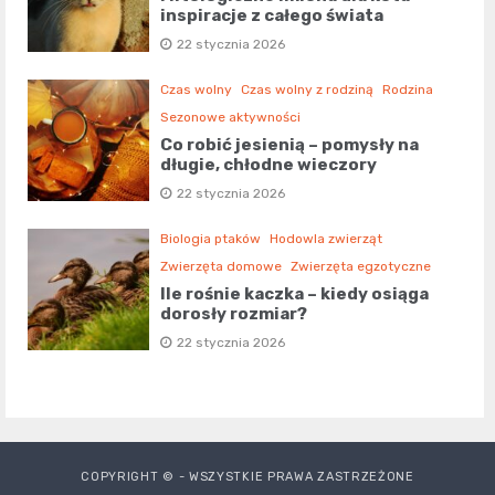
inspiracje z całego świata
22 stycznia 2026
Czas wolny
Czas wolny z rodziną
Rodzina
Sezonowe aktywności
Co robić jesienią – pomysły na
długie, chłodne wieczory
22 stycznia 2026
Biologia ptaków
Hodowla zwierząt
Zwierzęta domowe
Zwierzęta egzotyczne
Ile rośnie kaczka – kiedy osiąga
dorosły rozmiar?
22 stycznia 2026
COPYRIGHT © - WSZYSTKIE PRAWA ZASTRZEŻONE