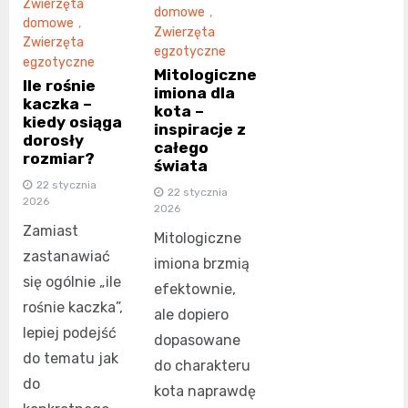
Zwierzęta
domowe
,
domowe
,
Zwierzęta
Zwierzęta
egzotyczne
egzotyczne
Mitologiczne
Ile rośnie
imiona dla
kaczka –
kota –
kiedy osiąga
inspiracje z
dorosły
całego
rozmiar?
świata
22 stycznia
22 stycznia
2026
2026
Zamiast
Mitologiczne
zastanawiać
imiona brzmią
się ogólnie „ile
efektownie,
rośnie kaczka”,
ale dopiero
lepiej podejść
dopasowane
do tematu jak
do charakteru
do
kota naprawdę