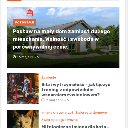
POZOSTAŁE
Postaw na mały dom zamiast dużego
mieszkania. Wolność i swoboda w
porównywalnej cenie.
16 maja 2026
Żywienie
Siła i wytrzymałość – jak łączyć
trening z odpowiednim
wsparciem żywieniowym?
9 marca 2026
Imiona dla zwierząt
Zwierzęta domowe
Zwierzęta egzotyczne
Mitologiczne imiona dla kota –