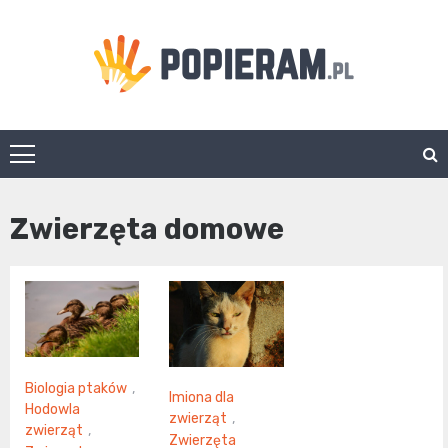
Skip
to
content
Popieram.pl
Zwierzęta domowe
Biologia ptaków
,
Imiona dla
Hodowla
zwierząt
,
zwierząt
,
Zwierzęta