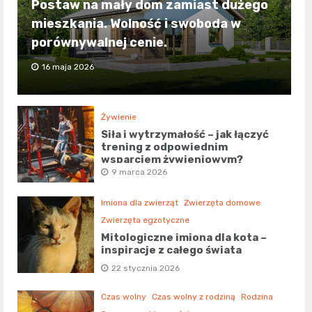
Postaw na mały dom zamiast dużego
mieszkania. Wolność i swoboda w
porównywalnej cenie.
16 maja 2026
Żywienie
Siła i wytrzymałość – jak łączyć
trening z odpowiednim
wsparciem żywieniowym?
9 marca 2026
Imiona dla zwierząt
Zwierzęta domowe
Zwierzęta egzotyczne
Mitologiczne imiona dla kota –
inspiracje z całego świata
22 stycznia 2026
Czas wolny
Czas wolny z rodziną
Rodzina