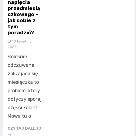
napięcia
przedmiesią
czkowego –
jak sobie z
tym
poradzić?
10 kwietnia
2022
Boleśnie
odczuwana
zbliżająca się
miesiączka to
problem, który
dotyczy sporej
części kobiet.
Mowa tu o
CZYTAJ DALEJJ