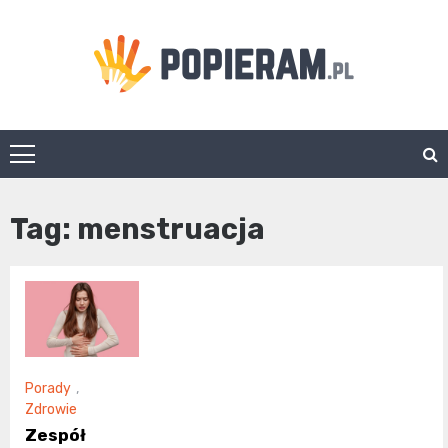
Skip
to
content
Popieram.pl
Tag:
menstruacja
Porady
,
Zdrowie
Zespół