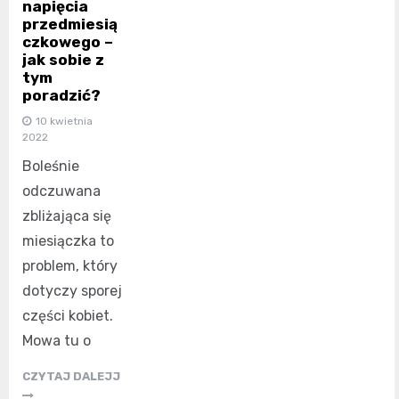
napięcia
przedmiesią
czkowego –
jak sobie z
tym
poradzić?
10 kwietnia
2022
Boleśnie
odczuwana
zbliżająca się
miesiączka to
problem, który
dotyczy sporej
części kobiet.
Mowa tu o
CZYTAJ DALEJJ