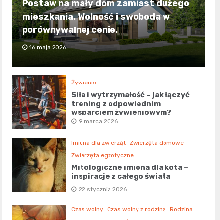
Postaw na mały dom zamiast dużego
mieszkania. Wolność i swoboda w
porównywalnej cenie.
16 maja 2026
Żywienie
Siła i wytrzymałość – jak łączyć
trening z odpowiednim
wsparciem żywieniowym?
9 marca 2026
Imiona dla zwierząt
Zwierzęta domowe
Zwierzęta egzotyczne
Mitologiczne imiona dla kota –
inspiracje z całego świata
22 stycznia 2026
Czas wolny
Czas wolny z rodziną
Rodzina