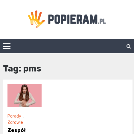
Skip
to
content
Popieram.pl
Tag:
pms
Porady
,
Zdrowie
Zespół