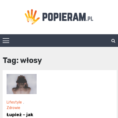
Skip
to
content
Popieram.pl
Tag:
włosy
Lifestyle
,
Zdrowie
Łupież – jak