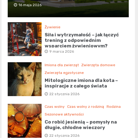
16 maja 2026
Żywienie
Siła i wytrzymałość – jak łączyć
trening z odpowiednim
wsparciem żywieniowym?
9 marca 2026
Imiona dla zwierząt
Zwierzęta domowe
Zwierzęta egzotyczne
Mitologiczne imiona dla kota –
inspiracje z całego świata
22 stycznia 2026
Czas wolny
Czas wolny z rodziną
Rodzina
Sezonowe aktywności
Co robić jesienią – pomysły na
długie, chłodne wieczory
22 stycznia 2026