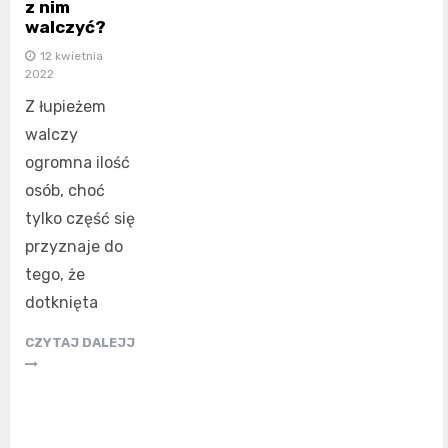
z nim
walczyć?
12 kwietnia
2022
Z łupieżem
walczy
ogromna ilość
osób, choć
tylko część się
przyznaje do
tego, że
dotknięta
CZYTAJ DALEJJ