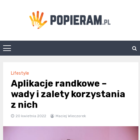
Skip
to
content
Popieram.pl
Lifestyle
Aplikacje randkowe –
wady i zalety korzystania
z nich
20 kwietnia 2022
Maciej Wieczorek