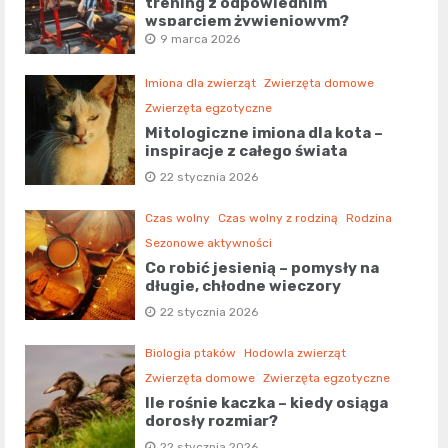
trening z odpowiednim
wsparciem żywieniowym?
9 marca 2026
Imiona dla zwierząt
Zwierzęta domowe
Zwierzęta egzotyczne
Mitologiczne imiona dla kota –
inspiracje z całego świata
22 stycznia 2026
Czas wolny
Czas wolny z rodziną
Rodzina
Sezonowe aktywności
Co robić jesienią – pomysły na
długie, chłodne wieczory
22 stycznia 2026
Biologia ptaków
Hodowla zwierząt
Zwierzęta domowe
Zwierzęta egzotyczne
Ile rośnie kaczka – kiedy osiąga
dorosły rozmiar?
22 stycznia 2026