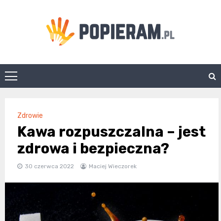
Skip
to
content
Popieram.pl
Zdrowie
Kawa rozpuszczalna – jest
zdrowa i bezpieczna?
30 czerwca 2022
Maciej Wieczorek