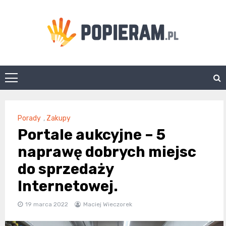
Skip
to
content
Popieram.pl
Porady
,
Zakupy
Portale aukcyjne – 5
naprawę dobrych miejsc
do sprzedaży
Internetowej.
19 marca 2022
Maciej Wieczorek