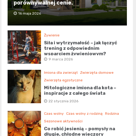
porównywalnej cenie.
16 maja 2026
Żywienie
Siła i wytrzymałość – jak łączyć
trening z odpowiednim
wsparciem żywieniowym?
9 marca 2026
Imiona dla zwierząt
Zwierzęta domowe
Zwierzęta egzotyczne
Mitologiczne imiona dla kota –
inspiracje z całego świata
22 stycznia 2026
Czas wolny
Czas wolny z rodziną
Rodzina
Sezonowe aktywności
Co robić jesienią – pomysły na
długie, chłodne wieczory