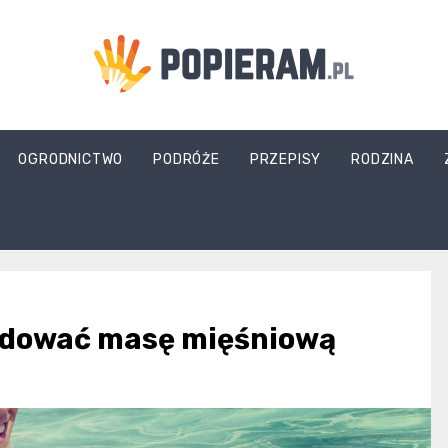
Popieram.pl
OGRODNICTWO
PODRÓŻE
PRZEPISY
RODZINA
udować masę mięśniową