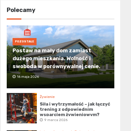
Polecamy
POZOSTAŁE
Postaw na mały dom zamiast
dużego mieszkania. Wolność i
swoboda w porównywalnej cenie.
16 maja 2026
Żywienie
Siła i wytrzymałość – jak łączyć
trening z odpowiednim
wsparciem żywieniowym?
9 marca 2026