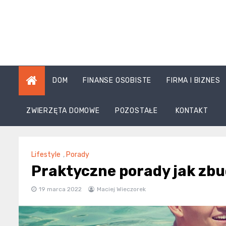
Skip
to
content
DOM
FINANSE OSOBISTE
FIRMA I BIZNES
ZWIERZĘTA DOMOWE
POZOSTAŁE
KONTAKT
Lifestyle
,
Porady
Praktyczne porady jak zb
19 marca 2022
Maciej Wieczorek