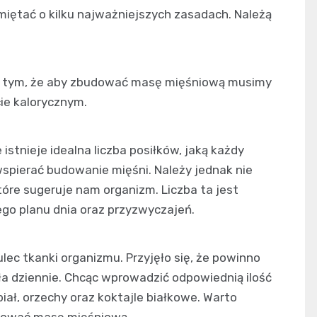
ętać o kilku najważniejszych zasadach. Należą
o tym, że aby zbudować masę mięśniową musimy
cie kalorycznym.
 istnieje idealna liczba posiłków, jaką każdy
spierać budowanie mięśni. Należy jednak nie
tóre sugeruje nam organizm. Liczba ta jest
ego planu dnia oraz przyzwyczajeń.
lec tkanki organizmu. Przyjęło się, że powinno
ała dziennie. Chcąc wprowadzić odpowiednią ilość
abiał, orzechy oraz koktajle białkowe. Warto
dować masę mięśniową.