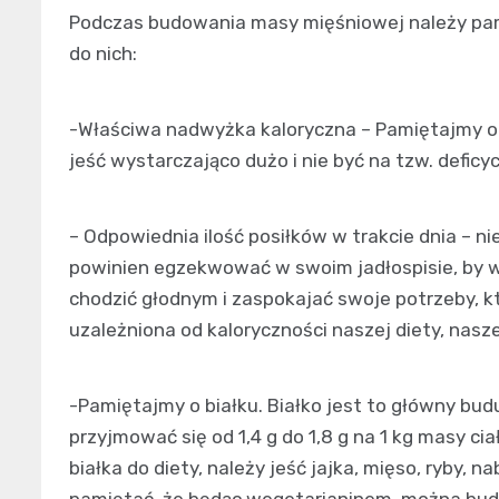
Podczas budowania masy mięśniowej należy pami
do nich:
-Właściwa nadwyżka kaloryczna – Pamiętajmy 
jeść wystarczająco dużo i nie być na tzw. deficy
– Odpowiednia ilość posiłków w trakcie dnia – nie
powinien egzekwować w swoim jadłospisie, by w
chodzić głodnym i zaspokajać swoje potrzeby, k
uzależniona od kaloryczności naszej diety, nasz
-Pamiętajmy o białku. Białko jest to główny budu
przyjmować się od 1,4 g do 1,8 g na 1 kg masy ci
białka do diety, należy jeść jajka, mięso, ryby, n
pamiętać, że będąc wegetarianinem, można bu