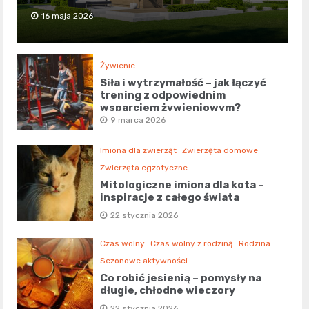
16 maja 2026
Żywienie
Siła i wytrzymałość – jak łączyć
trening z odpowiednim
wsparciem żywieniowym?
9 marca 2026
Imiona dla zwierząt
Zwierzęta domowe
Zwierzęta egzotyczne
Mitologiczne imiona dla kota –
inspiracje z całego świata
22 stycznia 2026
Czas wolny
Czas wolny z rodziną
Rodzina
Sezonowe aktywności
Co robić jesienią – pomysły na
długie, chłodne wieczory
22 stycznia 2026