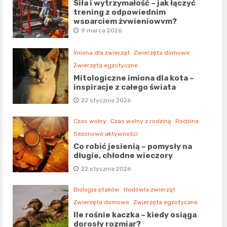
Siła i wytrzymałość – jak łączyć
trening z odpowiednim
wsparciem żywieniowym?
9 marca 2026
Imiona dla zwierząt
Zwierzęta domowe
Zwierzęta egzotyczne
Mitologiczne imiona dla kota –
inspiracje z całego świata
22 stycznia 2026
Czas wolny
Czas wolny z rodziną
Rodzina
Sezonowe aktywności
Co robić jesienią – pomysły na
długie, chłodne wieczory
22 stycznia 2026
Biologia ptaków
Hodowla zwierząt
Zwierzęta domowe
Zwierzęta egzotyczne
Ile rośnie kaczka – kiedy osiąga
dorosły rozmiar?