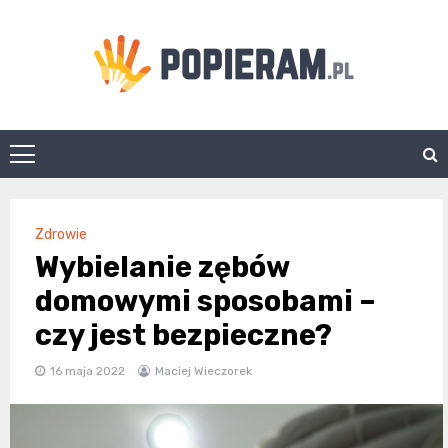
Skip
to
content
Popieram.pl
Zdrowie
Wybielanie zębów
domowymi sposobami –
czy jest bezpieczne?
16 maja 2022
Maciej Wieczorek